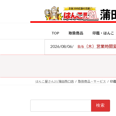
コ
ナ
ン
ビ
テ
ゲ
ン
ー
ツ
シ
TOP
取扱商品
印鑑・はんこ
へ
ョ
ス
ン
2026/08/06/
8/6（木）営業時間
キ
に
ッ
移
プ
動
はんこ屋さん21 蒲田西口店
取扱商品・サービス
印
検
索: